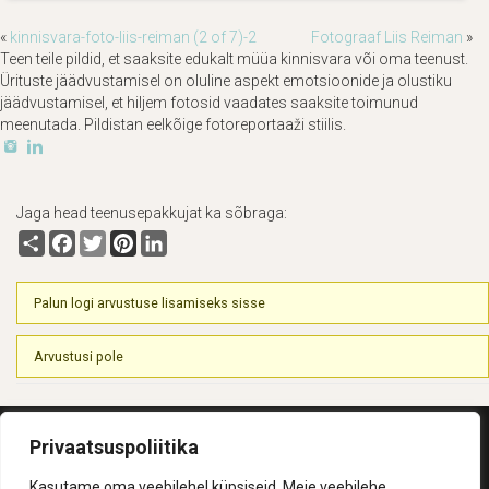
«
kinnisvara-foto-liis-reiman (2 of 7)-2
Fotograaf Liis Reiman
»
Teen teile pildid, et saaksite edukalt müüa kinnisvara või oma teenust.
Ürituste jäädvustamisel on oluline aspekt emotsioonide ja olustiku
jäädvustamisel, et hiljem fotosid vaadates saaksite toimunud
meenutada. Pildistan eelkõige fotoreportaaži stiilis.
Jaga head teenusepakkujat ka sõbraga:
Share
Facebook
Twitter
Pinterest
LinkedIn
Palun logi arvustuse lisamiseks sisse
Arvustusi pole
Privaatsuspoliitika
Kasutame oma veebilehel küpsiseid. Meie veebilehe