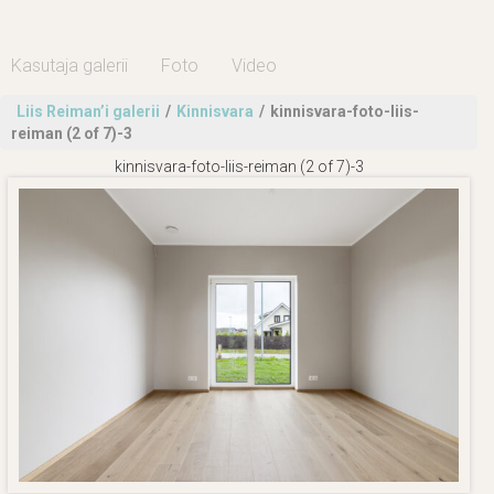
Kasutaja galerii
Foto
Video
Liis Reiman’i galerii
/
Kinnisvara
/
kinnisvara-foto-liis-
reiman (2 of 7)-3
kinnisvara-foto-liis-reiman (2 of 7)-3