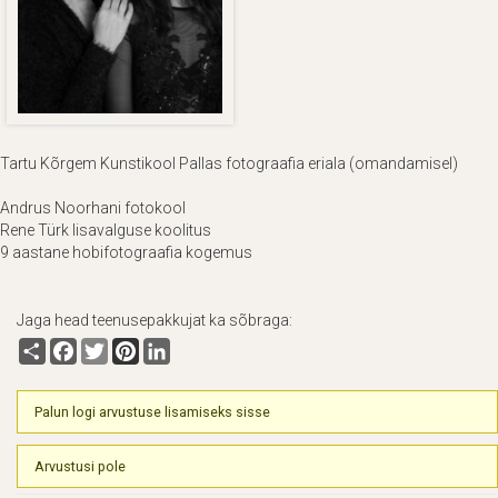
Tartu Kõrgem Kunstikool Pallas fotograafia eriala (omandamisel)
Andrus Noorhani fotokool
Rene Türk lisavalguse koolitus
9 aastane hobifotograafia kogemus
Jaga head teenusepakkujat ka sõbraga:
Share
Facebook
Twitter
Pinterest
LinkedIn
Palun logi arvustuse lisamiseks sisse
Arvustusi pole