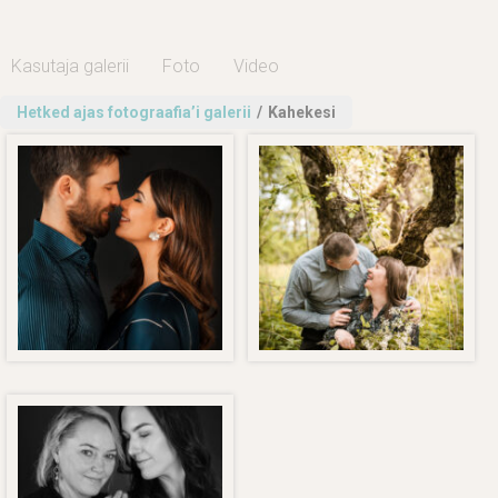
Kasutaja galerii
Foto
Video
Hetked ajas fotograafia’i galerii
/
Kahekesi