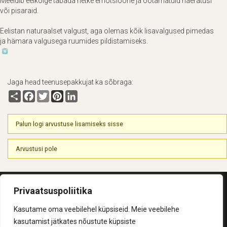
Meeldib eelkõige tabada hetke emotsioone ja ootamatuid naeratusi
või pisaraid.
Eelistan naturaalset valgust, aga olemas kõik lisavalgused pimedas
ja hämara valgusega ruumides pildistamiseks.
Jaga head teenusepakkujat ka sõbraga:
Share
Facebook
Twitter
Pinterest
LinkedIn
Palun logi arvustuse lisamiseks sisse
Arvustusi pole
Privaatsuspoliitika
Kasutame oma veebilehel küpsiseid. Meie veebilehe
© 2026 Helk
Kasutustingimused
Privaatsuspoliitika
KKK
kasutamist jätkates nõustute küpsiste