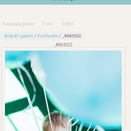
Kasutaja galerii
Foto
Video
Brita B’i galerii
/
Portfoolio
/
_89A3022
_89A3022