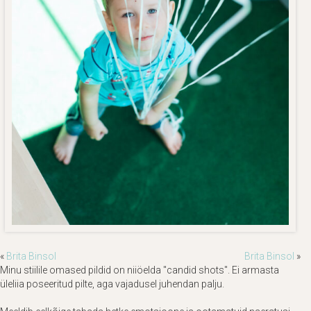
«
Brita Binsol
Brita Binsol
»
Minu stiilile omased pildid on niiöelda "candid shots". Ei armasta
üleliia poseeritud pilte, aga vajadusel juhendan palju.