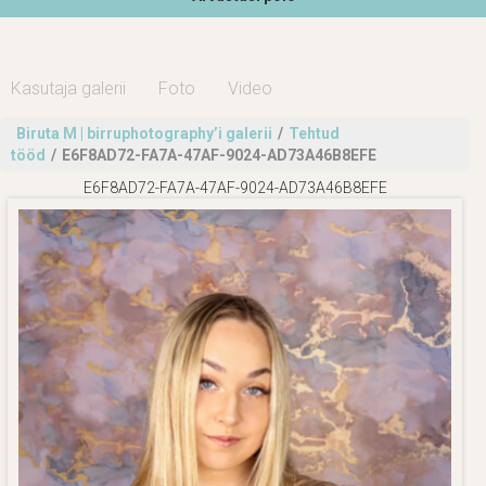
Kasutaja galerii
Foto
Video
Biruta M | birruphotography’i galerii
/
Tehtud
tööd
/
E6F8AD72-FA7A-47AF-9024-AD73A46B8EFE
E6F8AD72-FA7A-47AF-9024-AD73A46B8EFE