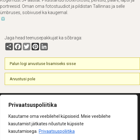
Kogemust 5+ aastat. Pildistanud tootefotosid, peresid, paare, lapsi ja
portreesid. Oman oma fotostuudiot ja pildistan Tallinnas ja selle
ümbruses, sobivusel ka kaugemal.
Jaga head teenusepakkujat ka sõbraga:
Share
Facebook
Twitter
Pinterest
LinkedIn
Palun logi arvustuse lisamiseks sisse
Arvustusi pole
Privaatsuspoliitika
Kasutame oma veebilehel küpsiseid. Meie veebilehe
© 2026 Helk
Kasutustingimused
Privaatsuspoliitika
KKK
kasutamist jätkates nõustute küpsiste
kasutamisega.
Privaatsuspoliitika