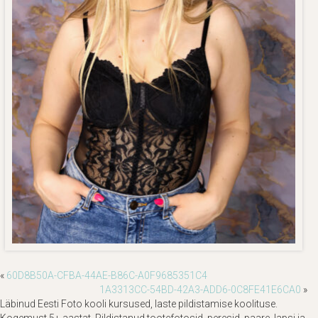
«
60D8B50A-CFBA-44AE-B86C-A0F9685351C4
1A3313CC-54BD-42A3-ADD6-0C8FE41E6CA0
»
Läbinud Eesti Foto kooli kursused, laste pildistamise koolituse.