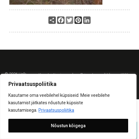
Share
Facebook
Twitter
Pinterest
LinkedIn
© 2026 Helk
Kasutustingimused
Privaatsuspoliitika
KKK
Privaatsuspoliitika
Kasutame oma veebilehel küpsiseid. Meie veebilehe
kasutamist jätkates nõustute küpsiste
kasutamisega.
Privaatsuspoliitika
Nõustun kõigega
SAADA PÄRING